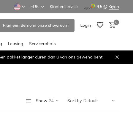
EUR
Klantenservice
9,5
@
Kiyoh
0
Plan een demo in onze showroom
Login
ng
Leasing
Servicerobots
n een pakket langer duren dan u van ons gewend bent.
Create an account
Create an account
Show:
Sort by: