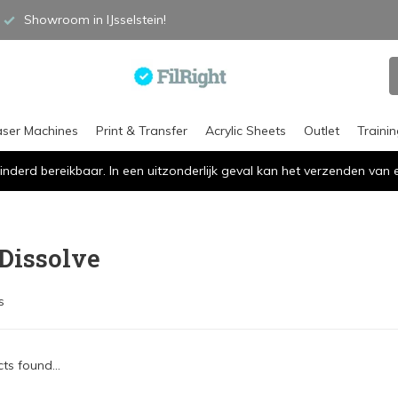
Showroom in IJsselstein!
aser Machines
Print & Transfer
Acrylic Sheets
Outlet
Traini
inderd bereikbaar. In een uitzonderlijk geval kan het verzenden va
Dissolve
s
ts found...