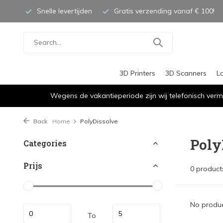
Snelle levertijden
Gratis verzending vanaf € 100!
3D Printers
3D Scanners
L
Wegens de vakantieperiode zijn wij telefonisch verm
Back
Home
PolyDissolve
Poly
Categories
Prijs
0 product
No produc
To