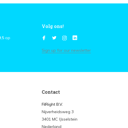
Volg ons!
9,5
op
Sign up for our newsletter
Contact
FilRight B.V.
Nijverheidsweg 3
3401 MC IJsselstein
Nederland