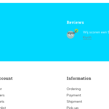
Reviews
Wij scoren een
9,5
Kiyoh
ccount
Information
er
Ordering
ers
Payment
ets
Shipment
list
Pick-up