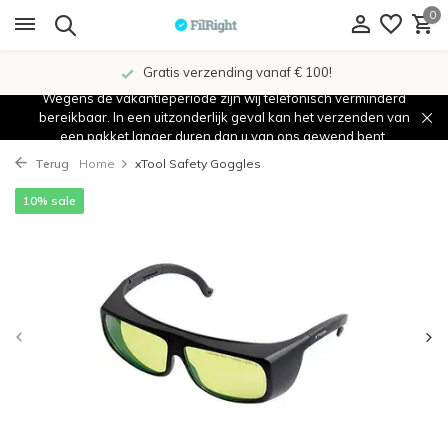
0
Gratis verzending vanaf € 100!
Wegens de vakantieperiode zijn wij telefonisch verminderd
bereikbaar. In een uitzonderlijk geval kan het verzenden van
een pakket langer duren dan u van ons gewend bent.
Terug
Home
xTool Safety Goggles
10% sale