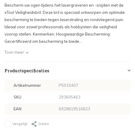
Bescherm uw ogen tijdens het lasergraveren en -snijden met de
xTool Veiligheidsbril. Deze bril is speciaal ontworpen om optimale
bescherming te bieden tegen laserstraling en rondvliegend puin.
Ideaal voor zowel professionals als hobbyisten die veiligheid
voorop stellen. Kenmerken: Hoogwaardige Bescherming:
Gecertificeerd om bescherming te biede...
Toon meer
Productspecificaties
Artikelnummer
P5010407
SKU
293605463
EAN
6928819516823
Vergelijk
Delen