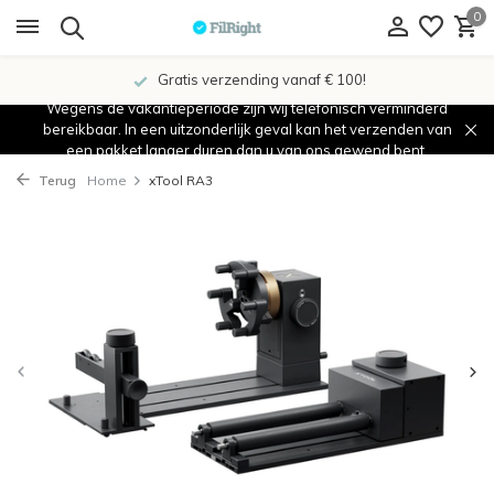
0
Gratis verzending vanaf € 100!
Wegens de vakantieperiode zijn wij telefonisch verminderd
bereikbaar. In een uitzonderlijk geval kan het verzenden van
een pakket langer duren dan u van ons gewend bent.
Terug
Home
xTool RA3