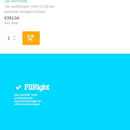
Op voorraad
Op werkdagen vóór 12.00 uur
besteld, morgen in huis!
€392,04
Incl. btw