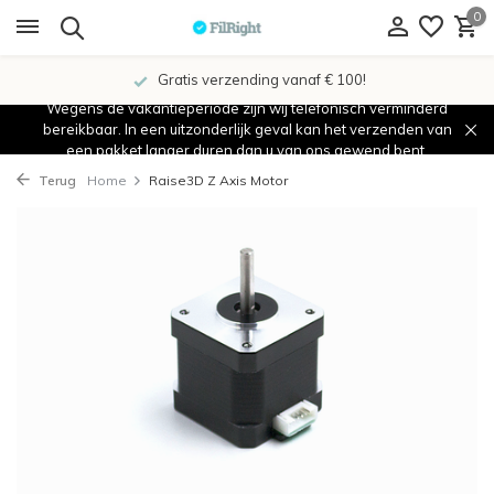
0
Gratis verzending vanaf € 100!
Wegens de vakantieperiode zijn wij telefonisch verminderd
bereikbaar. In een uitzonderlijk geval kan het verzenden van
een pakket langer duren dan u van ons gewend bent.
Terug
Home
Raise3D Z Axis Motor