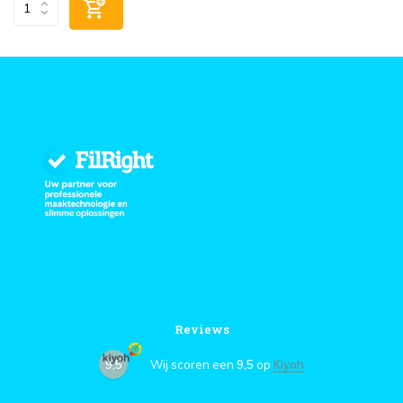
Reviews
9,5
Wij scoren een
9,5
op
Kiyoh