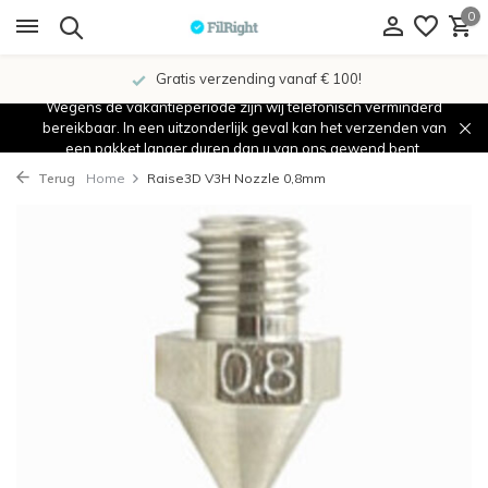
0
Gratis verzending vanaf € 100!
Wegens de vakantieperiode zijn wij telefonisch verminderd
bereikbaar. In een uitzonderlijk geval kan het verzenden van
een pakket langer duren dan u van ons gewend bent.
Terug
Home
Raise3D V3H Nozzle 0,8mm