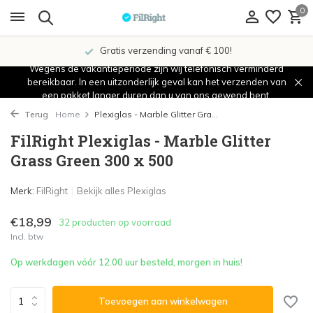
0
Gratis verzending vanaf € 100!
Wegens de vakantieperiode zijn wij telefonisch verminderd
bereikbaar. In een uitzonderlijk geval kan het verzenden van
een pakket langer duren dan u van ons gewend bent.
Terug
Home
Plexiglas - Marble Glitter Gra...
FilRight Plexiglas - Marble Glitter
Grass Green 300 x 500
Merk:
FilRight
Bekijk alles Plexiglas
€18,99
32 producten op voorraad
Incl. btw
Op werkdagen vóór 12.00 uur besteld, morgen in huis!
Toevoegen aan winkelwagen