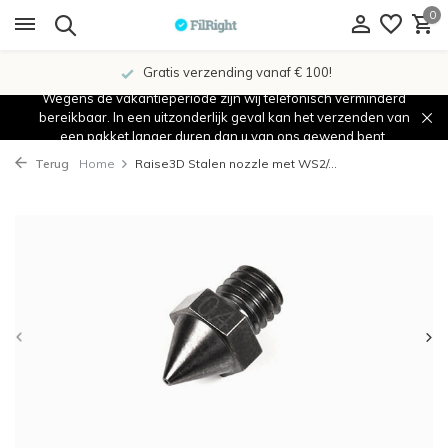
0
Gratis verzending vanaf € 100!
Wegens de vakantieperiode zijn wij telefonisch verminderd
bereikbaar. In een uitzonderlijk geval kan het verzenden van
een pakket langer duren dan u van ons gewend bent.
Terug
Home
Raise3D Stalen nozzle met WS2/...