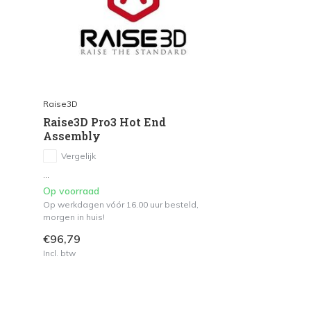
Raise3D
Raise3D Pro3 Hot End
Assembly
Vergelijk
...
Op voorraad
Op werkdagen vóór 16.00 uur besteld,
morgen in huis!
€96,79
Incl. btw