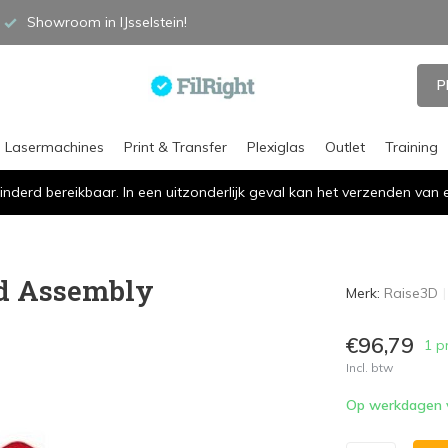
Showroom in IJsselstein!
P
Lasermachines
Print & Transfer
Plexiglas
Outlet
Training
inderd bereikbaar. In een uitzonderlijk geval kan het verzenden va
nd Assembly
Merk:
Raise3D
€96,79
1 p
Incl. btw
Op werkdagen vó