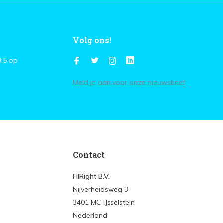
Volg ons!
9,5
op
Meld je aan voor onze nieuwsbrief
Contact
FilRight B.V.
Nijverheidsweg 3
3401 MC IJsselstein
Nederland