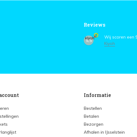
Reviews
Wij scoren een
9,5
Kiyoh
account
Informatie
reren
Bestellen
stellingen
Betalen
ckets
Bezorgen
rlanglijst
Afhalen in IJsselstein