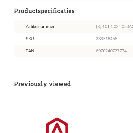
Productspecificaties
Artikelnummer
[S]3.01.1.024.050A
SKU
283518455
EAN
6970240727774
Previously viewed