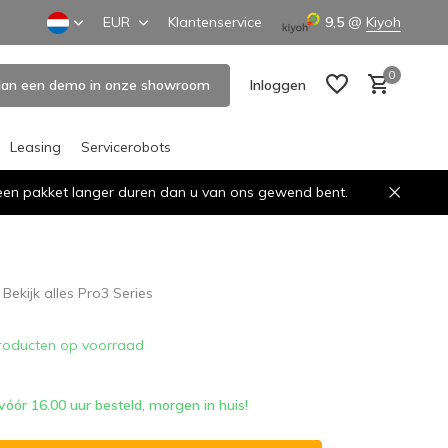
EUR
Klantenservice
9,5
@
Kiyoh
0
lan een demo in onze showroom
Inloggen
Leasing
Servicerobots
n een pakket langer duren dan u van ons gewend bent.
Account aanmaken
Account aanmaken
Bekijk alles Pro3 Series
roducten op voorraad
ór 16.00 uur besteld, morgen in huis!