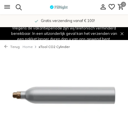
0
Gratis verzending vanaf € 100!
Wegens de vakantieperiode zijn wij telefonisch verminderd
bereikbaar. In een uitzonderlijk geval kan het verzenden van
een pakket langer duren dan u van ons gewend bent.
Terug
Home
xTool CO2 Cylinder