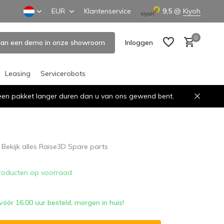
EUR
Klantenservice
9,5
@
Kiyoh
0
lan een demo in onze showroom
Inloggen
Leasing
Servicerobots
n een pakket langer duren dan u van ons gewend bent.
Account aanmaken
Account aanmaken
Bekijk alles Raise3D Spare parts
roducten op voorraad
ór 16.00 uur besteld, morgen in huis!