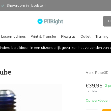
Showroom in IJsselstein!
P
Lasermachines
Print & Transfer
Plexiglas
Outlet
Training
inderd bereikbaar. In een uitzonderlijk geval kan het verzenden va
Tube
Merk:
Raise3D
€39,95
2 p
Incl. btw
Op werkdagen vó