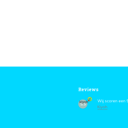
Reviews
Wij scoren een
9,5
Kiyoh