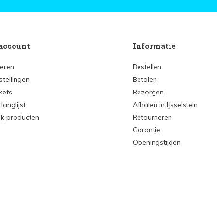
account
Informatie
reren
Bestellen
stellingen
Betalen
ckets
Bezorgen
rlanglijst
Afhalen in IJsselstein
ijk producten
Retourneren
Garantie
Openingstijden