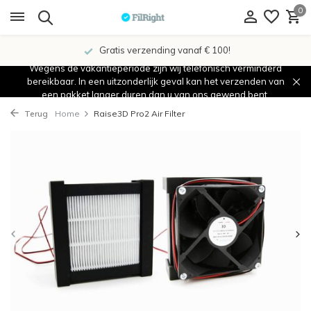
0
Gratis verzending vanaf € 100!
Wegens de vakantieperiode zijn wij telefonisch verminderd
bereikbaar. In een uitzonderlijk geval kan het verzenden van
een pakket langer duren dan u van ons gewend bent.
Terug
Home
Raise3D Pro2 Air Filter