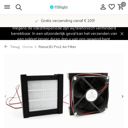
0
Gratis verzending vanaf € 100!
Wegens de vakantieperiode zijn wij telefonisch verminderd
bereikbaar. In een uitzonderlijk geval kan het verzenden van
een pakket langer duren dan u van ons gewend bent.
Terug
Home
Raise3D Pro2 Air Filter