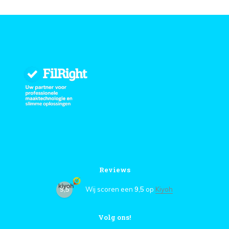
Reviews
9,5
Wij scoren een
9,5
op
Kiyoh
Volg ons!