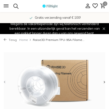
0
Gratis verzending vanaf € 100!
Wegens de vakantieperiode zijn wij telefonisch verminderd
bereikbaar. In een uitzonderlijk geval kan het verzenden van
een pakket langer duren dan u van ons gewend bent.
Terug
Home
Raise3D Premium TPU-95A Filame...