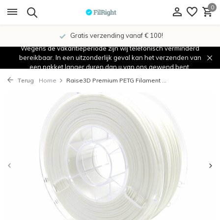
0
Gratis verzending vanaf € 100!
Wegens de vakantieperiode zijn wij telefonisch verminderd
bereikbaar. In een uitzonderlijk geval kan het verzenden van
een pakket langer duren dan u van ons gewend bent.
Terug
Home
Raise3D Premium PETG Filament ...