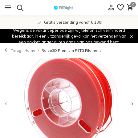
0
Gratis verzending vanaf € 100!
Wegens de vakantieperiode zijn wij telefonisch verminderd
bereikbaar. In een uitzonderlijk geval kan het verzenden van
een pakket langer duren dan u van ons gewend bent.
Terug
Home
Raise3D Premium PETG Filament ...