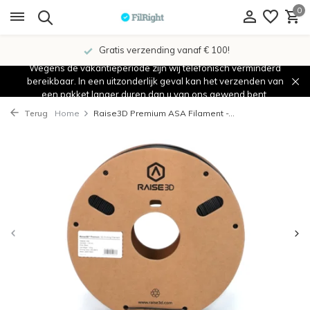
0
Gratis verzending vanaf € 100!
Wegens de vakantieperiode zijn wij telefonisch verminderd
bereikbaar. In een uitzonderlijk geval kan het verzenden van
een pakket langer duren dan u van ons gewend bent.
Terug
Home
Raise3D Premium ASA Filament -...