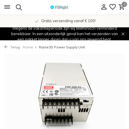
0
Gratis verzending vanaf € 100!
Wegens de vakantieperiode zijn wij telefonisch verminderd
bereikbaar. In een uitzonderlijk geval kan het verzenden van
een pakket langer duren dan u van ons gewend bent.
Terug
Home
Raise3D Power Supply Unit