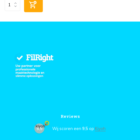
Reviews
9,5
Wij scoren een
9,5
op
Kiyoh