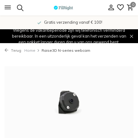
0
Gratis verzending vanaf € 100!
Wegens de vakantieperiode zijn wij telefonisch verminderd
bereikbaar. In een uitzonderlijk geval kan het verzenden van
een pakket langer duren dan u van ons gewend bent.
Terug
Home
Raise3D N-series webcam