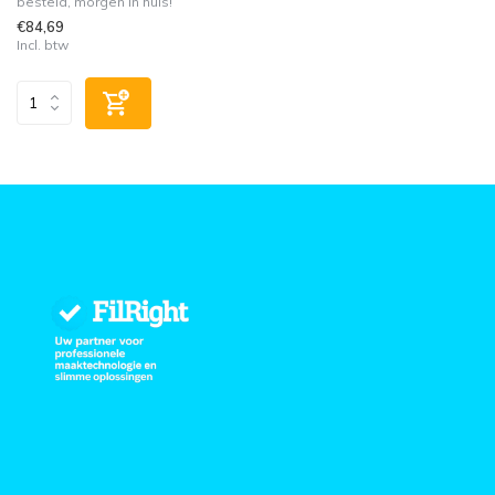
besteld, morgen in huis!
€84,69
Incl. btw