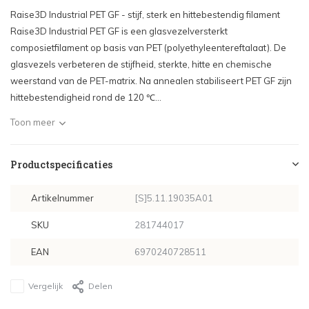
Raise3D Industrial PET GF - stijf, sterk en hittebestendig filament
Raise3D Industrial PET GF is een glasvezelversterkt
composietfilament op basis van PET (polyethyleentereftalaat). De
glasvezels verbeteren de stijfheid, sterkte, hitte en chemische
weerstand van de PET-matrix. Na annealen stabiliseert PET GF zijn
hittebestendigheid rond de 120 ℃...
Toon meer
Productspecificaties
Artikelnummer
[S]5.11.19035A01
SKU
281744017
EAN
6970240728511
Vergelijk
Delen