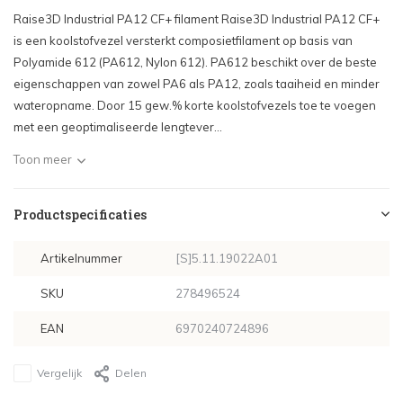
Raise3D Industrial PA12 CF+ filament Raise3D Industrial PA12 CF+
is een koolstofvezel versterkt composietfilament op basis van
Polyamide 612 (PA612, Nylon 612). PA612 beschikt over de beste
eigenschappen van zowel PA6 als PA12, zoals taaiheid en minder
wateropname. Door 15 gew.% korte koolstofvezels toe te voegen
met een geoptimaliseerde lengtever...
Toon meer
Productspecificaties
Artikelnummer
[S]5.11.19022A01
SKU
278496524
EAN
6970240724896
Vergelijk
Delen