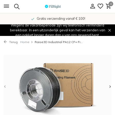
0
Gratis verzending vanaf € 100!
Wegens de vakantieperiode zijn wij telefonisch verminderd
bereikbaar. In een uitzonderlijk geval kan het verzenden van
een pakket langer duren dan u van ons gewend bent.
Terug
Home
Raise3D Industrial PA12 CF+ Fi...