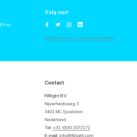
Volg ons!
9,5
op
Meld je aan voor onze nieuwsbrief
Contact
FilRight B.V.
Nijverheidsweg 3
3401 MC IJsselstein
Nederland
Tel:
+31 (0)30 2072172
E-mail:
info@filright.com