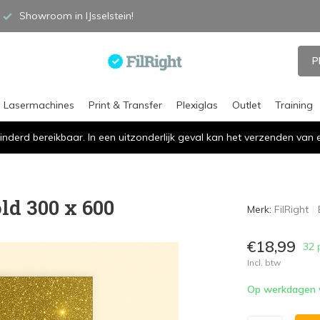
Showroom in IJsselstein!
P
Lasermachines
Print & Transfer
Plexiglas
Outlet
Training
inderd bereikbaar. In een uitzonderlijk geval kan het verzenden va
old 300 x 600
Merk:
FilRight
€18,99
32 
Incl. btw
Op werkdagen vó