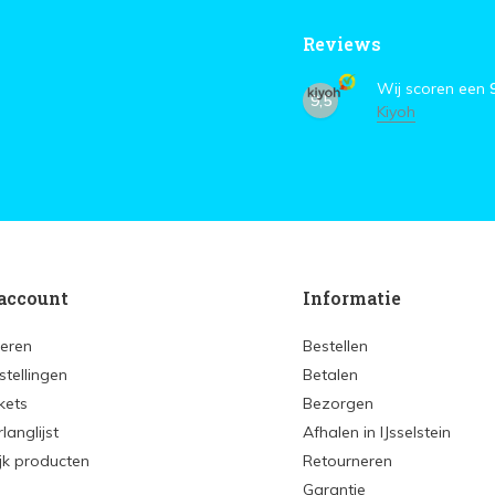
Reviews
Wij scoren een
9,5
Kiyoh
account
Informatie
reren
Bestellen
stellingen
Betalen
ckets
Bezorgen
rlanglijst
Afhalen in IJsselstein
ijk producten
Retourneren
Garantie