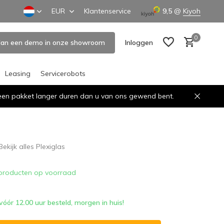
EUR
Klantenservice
9,5
@
Kiyoh
0
lan een demo in onze showroom
Inloggen
Leasing
Servicerobots
n een pakket langer duren dan u van ons gewend bent.
Account aanmaken
Account aanmaken
Bekijk alles Plexiglas
producten op voorraad
ór 12.00 uur besteld, morgen in huis!