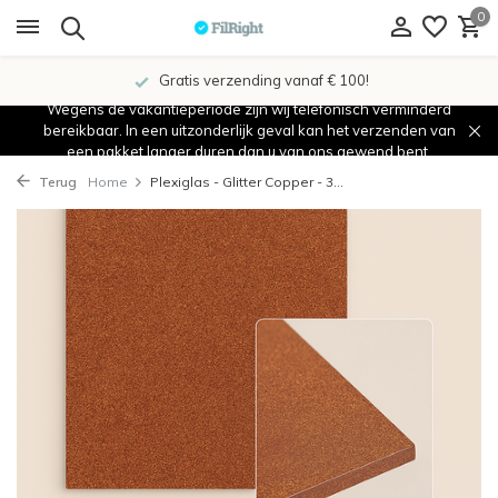
0
Gratis verzending vanaf € 100!
Wegens de vakantieperiode zijn wij telefonisch verminderd
bereikbaar. In een uitzonderlijk geval kan het verzenden van
een pakket langer duren dan u van ons gewend bent.
Terug
Home
Plexiglas - Glitter Copper - 3...