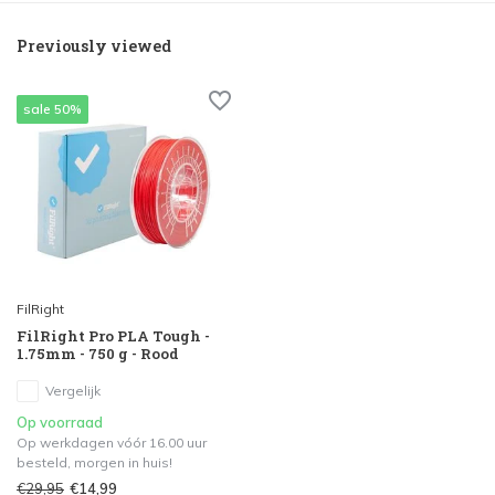
Previously viewed
sale 50%
FilRight
FilRight Pro PLA Tough -
1.75mm - 750 g - Rood
Vergelijk
Op voorraad
Op werkdagen vóór 16.00 uur
besteld, morgen in huis!
€29,95
€14,99