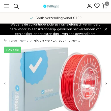
0
Gratis verzending vanaf € 100!
Wegens de vakantieperiode zijn wij telefonisch verminderd
bereikbaar. In een uitzonderlijk geval kan het verzenden van
een pakket langer duren dan u van ons gewend bent.
Terug
Home
FilRight Pro PLA Tough - 1.75m...
50% sale