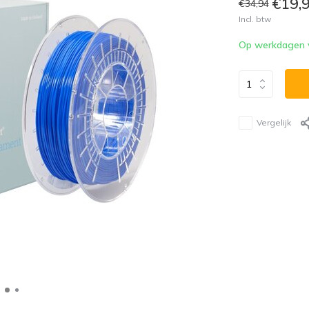
€19,
€34,94
Incl. btw
Op werkdagen vó
Vergelijk