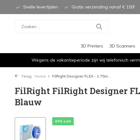
Snelle levertijden
Gratis verzending vanaf € 100!
3D Printers
3D Scanners
Wegens de vakantieperiode zijn wij telefonisch verm
Terug
Home
FilRight Designer FLEX - 1.75m...
FilRight FilRight Designer FL
Blauw
43% sale