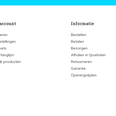
account
Informatie
reren
Bestellen
stellingen
Betalen
ckets
Bezorgen
rlanglijst
Afhalen in IJsselstein
ijk producten
Retourneren
Garantie
Openingstijden