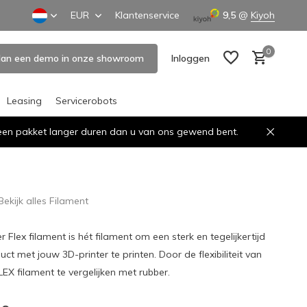
EUR
Klantenservice
9,5
@
Kiyoh
0
lan een demo in onze showroom
Inloggen
Leasing
Servicerobots
n een pakket langer duren dan u van ons gewend bent.
Account aanmaken
Account aanmaken
Bekijk alles Filament
r Flex filament is hét filament om een sterk en tegelijkertijd
t met jouw 3D-printer te printen. Door de flexibiliteit van
LEX filament te vergelijken met rubber.