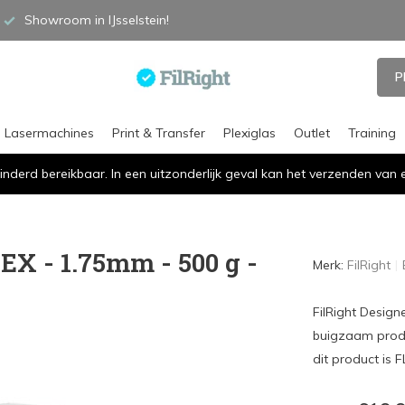
Showroom in IJsselstein!
P
Lasermachines
Print & Transfer
Plexiglas
Outlet
Training
inderd bereikbaar. In een uitzonderlijk geval kan het verzenden va
EX - 1.75mm - 500 g -
Merk:
FilRight
FilRight Designe
buigzaam produc
dit product is F