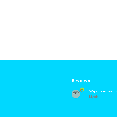
Reviews
Wij scoren een
9,5
Kiyoh