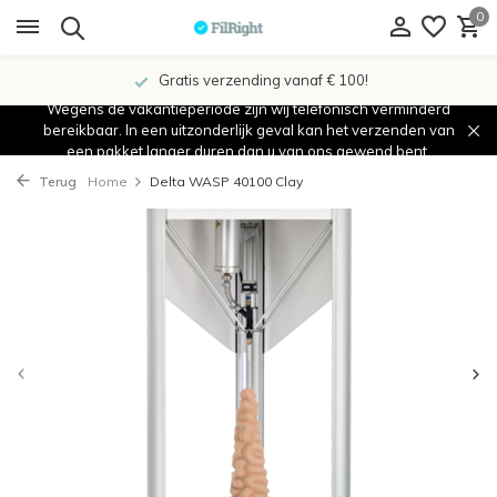
0
Gratis verzending vanaf € 100!
Wegens de vakantieperiode zijn wij telefonisch verminderd
bereikbaar. In een uitzonderlijk geval kan het verzenden van
een pakket langer duren dan u van ons gewend bent.
Terug
Home
Delta WASP 40100 Clay