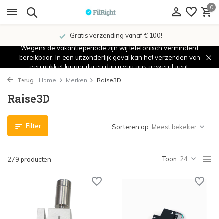
0
Gratis verzending vanaf € 100!
Wegens de vakantieperiode zijn wij telefonisch verminderd
bereikbaar. In een uitzonderlijk geval kan het verzenden van
een pakket langer duren dan u van ons gewend bent.
Terug
Home
Merken
Raise3D
Raise3D
Filter
Sorteren op:
Toon:
279 producten