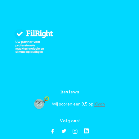
Reviews
9,5
Wij scoren een
9,5
op
Kiyoh
Volg ons!