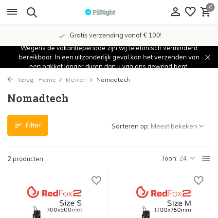
0
Gratis verzending vanaf € 100!
Wegens de vakantieperiode zijn wij telefonisch verminderd
bereikbaar. In een uitzonderlijk geval kan het verzenden van
een pakket langer duren dan u van ons gewend bent.
Terug
Home
Merken
Nomadtech
Nomadtech
Filter
Sorteren op:
Toon:
2 producten