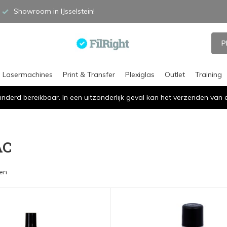
Showroom in IJsselstein!
P
Lasermachines
Print & Transfer
Plexiglas
Outlet
Training
inderd bereikbaar. In een uitzonderlijk geval kan het verzenden va
AC
en