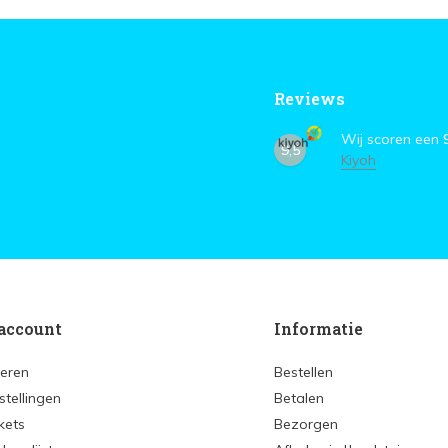
Reviews
Wij scoren een
9,5
Kiyoh
account
Informatie
reren
Bestellen
stellingen
Betalen
ckets
Bezorgen