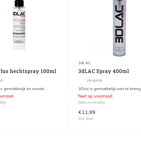
3dLAC
lus hechtspray 100ml
3dLAC Spray 400ml
jk
Vergelijk
is gemakkelijk en nauwk...
3Dlac is gemakkelijk aan te breng.
oorraad
Niet op voorraad
dig
Niet voorradig
€11,99
Incl. btw