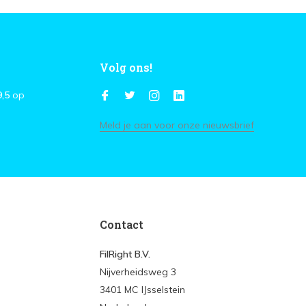
Volg ons!
9,5
op
Meld je aan voor onze nieuwsbrief
Contact
FilRight B.V.
Nijverheidsweg 3
3401 MC IJsselstein