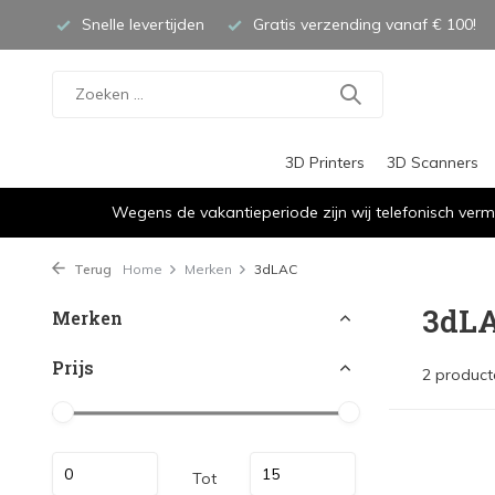
Snelle levertijden
Gratis verzending vanaf € 100!
3D Printers
3D Scanners
Wegens de vakantieperiode zijn wij telefonisch verm
Terug
Home
Merken
3dLAC
3dL
Merken
Prijs
2 product
Tot