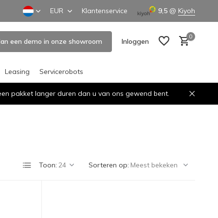
EUR
Klantenservice
9,5
@
Kiyoh
0
lan een demo in onze showroom
Inloggen
Leasing
Servicerobots
n een pakket langer duren dan u van ons gewend bent.
Account aanmaken
Account aanmaken
Toon:
Sorteren op: