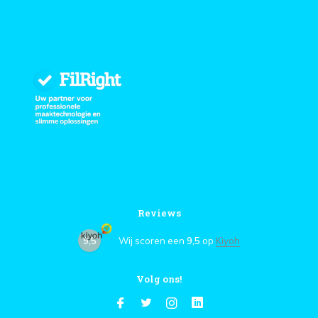
Reviews
9,5
Wij scoren een
9,5
op
Kiyoh
Volg ons!