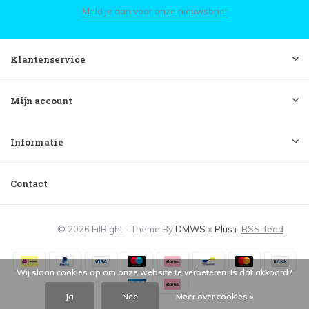
Meld je aan voor onze nieuwsbrief
Klantenservice
Mijn account
Informatie
Contact
© 2026 FilRight - Theme By
DMWS
x
Plus+
RSS-feed
Wij slaan cookies op om onze website te verbeteren. Is dat akkoord?
Ja
Nee
Meer over cookies »