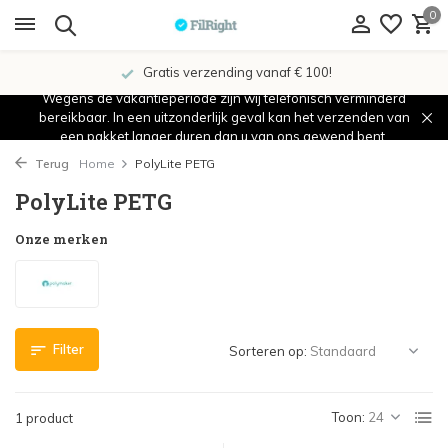
0
Gratis verzending vanaf € 100!
Wegens de vakantieperiode zijn wij telefonisch verminderd
bereikbaar. In een uitzonderlijk geval kan het verzenden van
een pakket langer duren dan u van ons gewend bent.
Terug
Home
PolyLite PETG
PolyLite PETG
Onze merken
Filter
Sorteren op:
Toon:
1 product