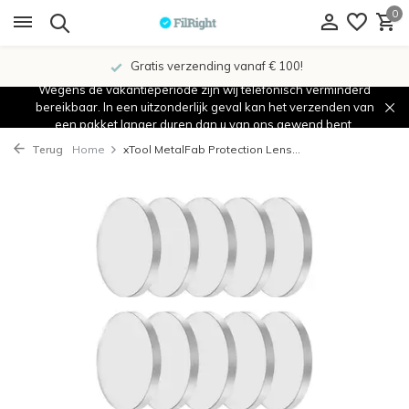
0
Gratis verzending vanaf € 100!
Wegens de vakantieperiode zijn wij telefonisch verminderd
bereikbaar. In een uitzonderlijk geval kan het verzenden van
een pakket langer duren dan u van ons gewend bent.
Terug
Home
xTool MetalFab Protection Lens...