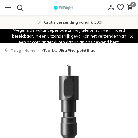
0
Gratis verzending vanaf € 100!
Wegens de vakantieperiode zijn wij telefonisch verminderd
bereikbaar. In een uitzonderlijk geval kan het verzenden van
een pakket langer duren dan u van ons gewend bent.
Terug
Home
xTool M1 Ultra Fine-point Blad...