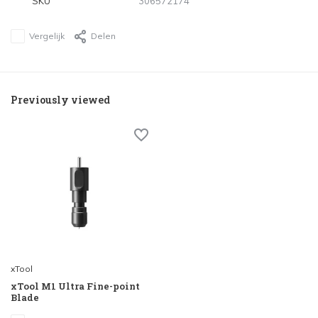
SKU
306572174
Vergelijk
Delen
Previously viewed
xTool
xTool M1 Ultra Fine-point
Blade