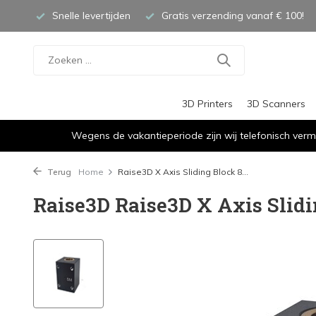
Snelle levertijden
Gratis verzending vanaf € 100!
3D Printers
3D Scanners
Wegens de vakantieperiode zijn wij telefonisch verm
Terug
Home
Raise3D X Axis Sliding Block 8...
Raise3D Raise3D X Axis Slid