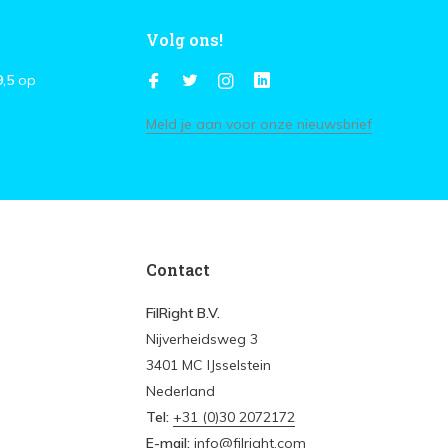
Volg ons!
9,5
op
Meld je aan voor onze nieuwsbrief
Contact
FilRight B.V.
Nijverheidsweg 3
3401 MC IJsselstein
Nederland
Tel:
+31 (0)30 2072172
E-mail:
info@filright.com