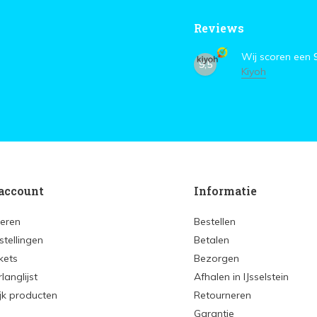
Reviews
Wij scoren een
9,5
Kiyoh
account
Informatie
reren
Bestellen
stellingen
Betalen
ckets
Bezorgen
rlanglijst
Afhalen in IJsselstein
ijk producten
Retourneren
Garantie