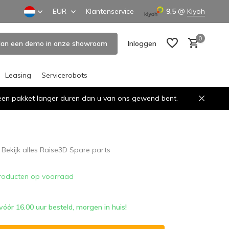
EUR
Klantenservice
9,5
@
Kiyoh
0
lan een demo in onze showroom
Inloggen
Leasing
Servicerobots
n een pakket langer duren dan u van ons gewend bent.
Account aanmaken
Account aanmaken
Bekijk alles Raise3D Spare parts
roducten op voorraad
ór 16.00 uur besteld, morgen in huis!