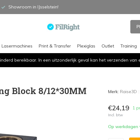
Showroom in IJsselstein!
P
Lasermachines
Print & Transfer
Plexiglas
Outlet
Training
inderd bereikbaar. In een uitzonderlijk geval kan het verzenden va
ing Block 8/12*30MM
Merk:
Raise3D
€24,19
1 p
Incl. btw
Op werkdagen vó