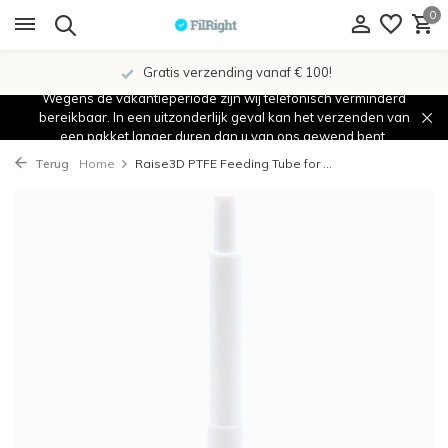
0
Gratis verzending vanaf € 100!
Wegens de vakantieperiode zijn wij telefonisch verminderd
bereikbaar. In een uitzonderlijk geval kan het verzenden van
een pakket langer duren dan u van ons gewend bent.
Terug
Home
Raise3D PTFE Feeding Tube for ...