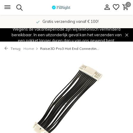
0
Gratis verzending vanaf € 100!
Wegens de vakantieperiode zijn wij telefonisch verminderd
bereikbaar. In een uitzonderlijk geval kan het verzenden van
een pakket langer duren dan u van ons gewend bent.
Terug
Home
Raise3D Pro3 Hot End Connectin...