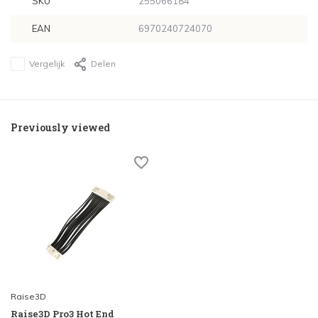
SKU
255066184
EAN
6970240724070
Vergelijk
Delen
Previously viewed
Raise3D
Raise3D Pro3 Hot End