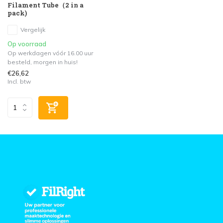
Filament Tube（2 in a
pack)
Vergelijk
Op voorraad
Op werkdagen vóór 16.00 uur
besteld, morgen in huis!
€26,62
Incl. btw