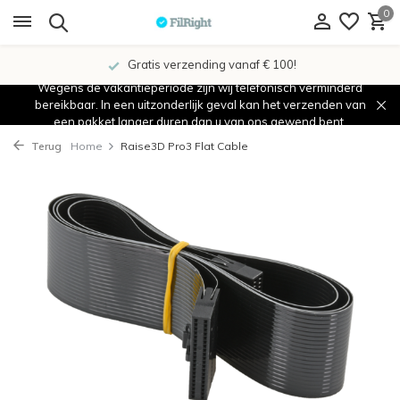
0
Gratis verzending vanaf € 100!
Wegens de vakantieperiode zijn wij telefonisch verminderd
bereikbaar. In een uitzonderlijk geval kan het verzenden van
een pakket langer duren dan u van ons gewend bent.
Terug
Home
Raise3D Pro3 Flat Cable