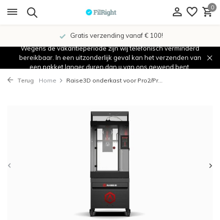
0
Gratis verzending vanaf € 100!
Wegens de vakantieperiode zijn wij telefonisch verminderd
bereikbaar. In een uitzonderlijk geval kan het verzenden van
een pakket langer duren dan u van ons gewend bent.
Terug
Home
Raise3D onderkast voor Pro2/Pr...