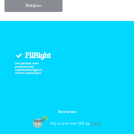
Bekijken
Reviews
9,5
Wij scoren een
9,5
op
Kiyoh