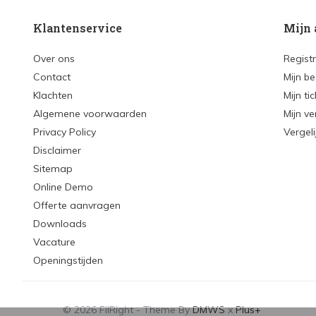
Klantenservice
Mijn 
Over ons
Regist
Contact
Mijn be
Klachten
Mijn ti
Algemene voorwaarden
Mijn ve
Privacy Policy
Vergel
Disclaimer
Sitemap
Online Demo
Offerte aanvragen
Downloads
Vacature
Openingstijden
© 2026 FilRight - Theme By
DMWS
x
Plus+