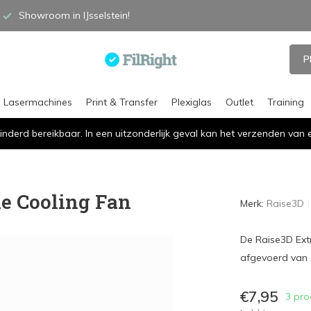
Showroom in IJsselstein!
P
Lasermachines
Print & Transfer
Plexiglas
Outlet
Training
inderd bereikbaar. In een uitzonderlijk geval kan het verzenden va
de Cooling Fan
Merk:
Raise3D
De Raise3D Ext
afgevoerd van 
€7,95
3 pro