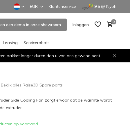
EUR
Klantenservice
9,5
@
Kiyoh
0
lan een demo in onze showroom
Inloggen
Leasing
Servicerobots
n een pakket langer duren dan u van ons gewend bent.
Account aanmaken
Account aanmaken
Bekijk alles Raise3D Spare parts
ruder Side Cooling Fan zorgt ervoor dat de warmte wordt
de extruder.
ducten op voorraad