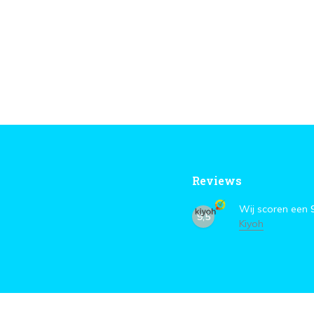
Reviews
Wij scoren een
9,5
Kiyoh