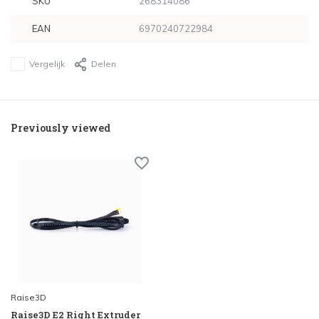
SKU
268314086
EAN
6970240722984
Vergelijk
Delen
Previously viewed
Raise3D
Raise3D E2 Right Extruder