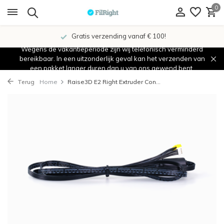
0
Gratis verzending vanaf € 100!
Wegens de vakantieperiode zijn wij telefonisch verminderd
bereikbaar. In een uitzonderlijk geval kan het verzenden van
een pakket langer duren dan u van ons gewend bent.
Terug
Home
Raise3D E2 Right Extruder Con...