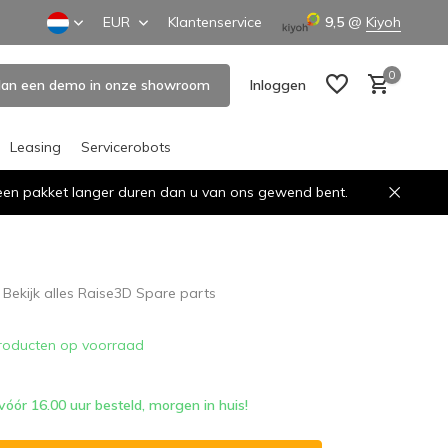
EUR
Klantenservice
9,5
@
Kiyoh
0
lan een demo in onze showroom
Inloggen
Leasing
Servicerobots
n een pakket langer duren dan u van ons gewend bent.
Account aanmaken
Account aanmaken
Bekijk alles Raise3D Spare parts
roducten op voorraad
ór 16.00 uur besteld, morgen in huis!