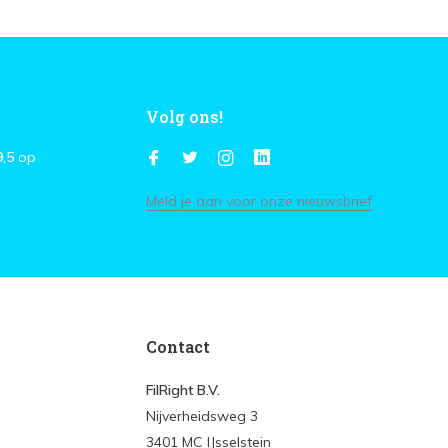
Volg ons!
9,5
op
Meld je aan voor onze nieuwsbrief
Contact
FilRight B.V.
Nijverheidsweg 3
3401 MC IJsselstein