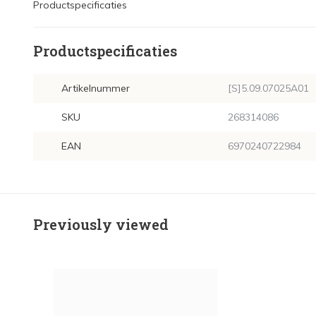
Productspecificaties
Productspecificaties
Artikelnummer
[S]5.09.07025A01
SKU
268314086
EAN
6970240722984
Previously viewed