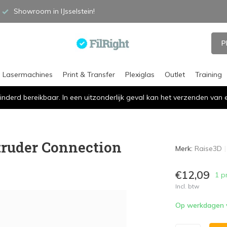
Showroom in IJsselstein!
P
Lasermachines
Print & Transfer
Plexiglas
Outlet
Training
inderd bereikbaar. In een uitzonderlijk geval kan het verzenden va
truder Connection
Merk:
Raise3D
€12,09
1 p
Incl. btw
Op werkdagen vó