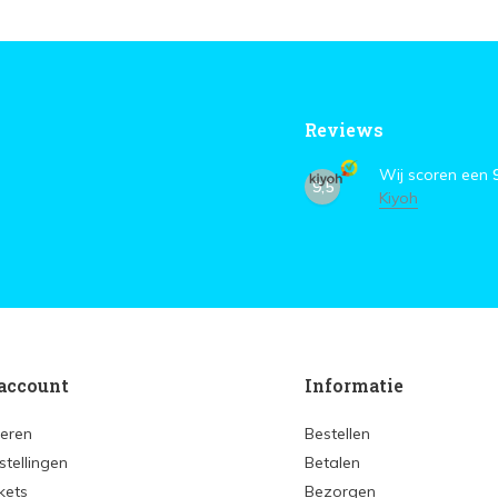
Reviews
Wij scoren een
9,5
Kiyoh
account
Informatie
reren
Bestellen
stellingen
Betalen
ckets
Bezorgen