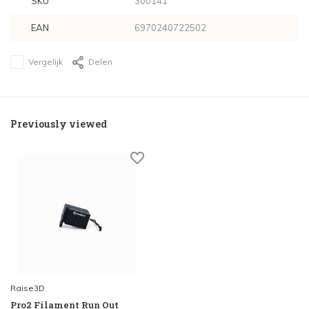
SKU
300141
EAN
6970240722502
Vergelijk
Delen
Previously viewed
Raise3D
Pro2 Filament Run Out