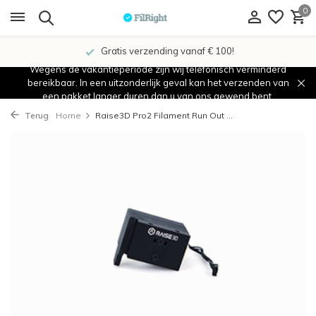
0
Gratis verzending vanaf € 100!
Wegens de vakantieperiode zijn wij telefonisch verminderd
bereikbaar. In een uitzonderlijk geval kan het verzenden van
een pakket langer duren dan u van ons gewend bent.
Terug
Home
Raise3D Pro2 Filament Run Out ...