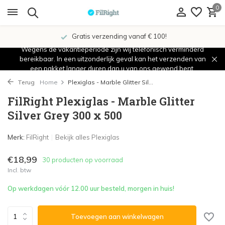
0
Gratis verzending vanaf € 100!
Wegens de vakantieperiode zijn wij telefonisch verminderd
bereikbaar. In een uitzonderlijk geval kan het verzenden van
een pakket langer duren dan u van ons gewend bent.
Terug
Home
Plexiglas - Marble Glitter Sil...
FilRight Plexiglas - Marble Glitter
Silver Grey 300 x 500
Merk:
FilRight
Bekijk alles Plexiglas
€18,99
30 producten op voorraad
Incl. btw
Op werkdagen vóór 12.00 uur besteld, morgen in huis!
Toevoegen aan winkelwagen