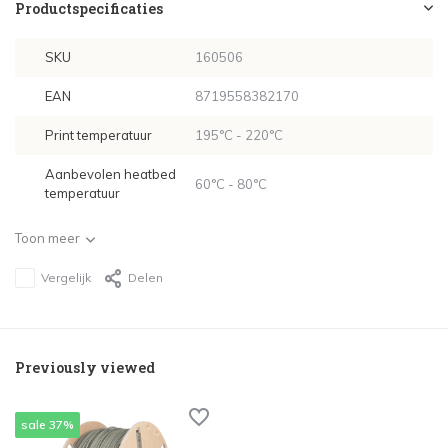
Productspecificaties
SKU
160506
EAN
8719558382170
Print temperatuur
195°C - 220°C
Aanbevolen heatbed
60°C - 80°C
temperatuur
Toon meer
Vergelijk
Delen
Previously viewed
sale 37%