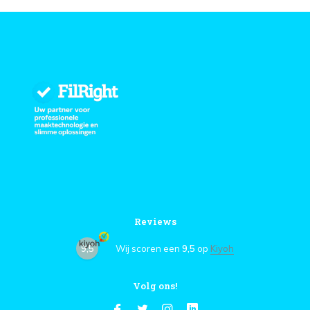
Reviews
9,5
Wij scoren een
9,5
op
Kiyoh
Volg ons!