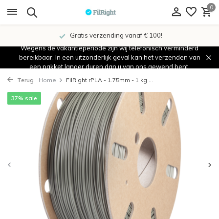
0
Gratis verzending vanaf € 100!
Wegens de vakantieperiode zijn wij telefonisch verminderd
bereikbaar. In een uitzonderlijk geval kan het verzenden van
een pakket langer duren dan u van ons gewend bent.
Terug
Home
FilRight rPLA - 1.75mm - 1 kg ...
37% sale