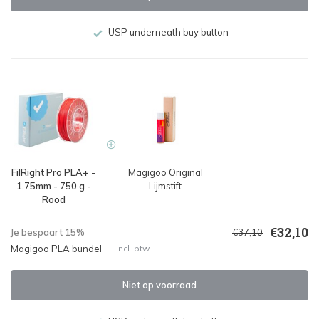
USP underneath buy button
FilRight Pro PLA+ -
Magigoo Original
1.75mm - 750 g -
Lijmstift
Rood
€32,10
Je bespaart 15%
€37,10
Magigoo PLA bundel
Incl. btw
Niet op voorraad