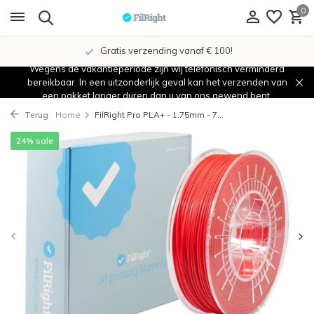
0
Gratis verzending vanaf € 100!
Wegens de vakantieperiode zijn wij telefonisch verminderd
bereikbaar. In een uitzonderlijk geval kan het verzenden van
een pakket langer duren dan u van ons gewend bent.
Terug
Home
FilRight Pro PLA+ - 1.75mm - 7...
24% sale