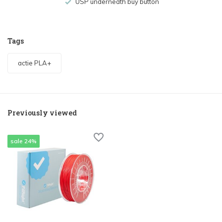
USP underneath buy button
Tags
actie PLA+
Previously viewed
sale 24%