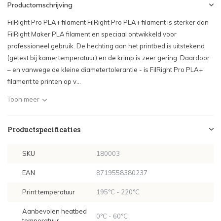
Productomschrijving
FilRight Pro PLA+ filament FilRight Pro PLA+ filament is sterker dan
FilRight Maker PLA filament en speciaal ontwikkeld voor
professioneel gebruik. De hechting aan het printbed is uitstekend
(getest bij kamertemperatuur) en de krimp is zeer gering. Daardoor
– en vanwege de kleine diametertolerantie - is FilRight Pro PLA+
filament te printen op v...
Toon meer
Productspecificaties
SKU
180003
EAN
8719558380237
Print temperatuur
195°C - 220°C
Aanbevolen heatbed
0°C - 60°C
temperatuur