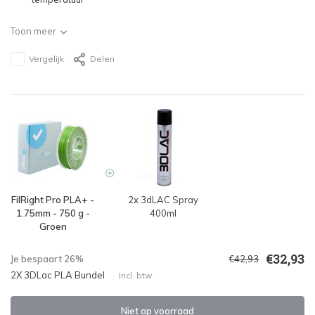
Toon meer
Vergelijk
Delen
FilRight Pro PLA+ -
2x 3dLAC Spray
1.75mm - 750 g -
400ml
Groen
€32,93
Je bespaart 26%
€42,93
2X 3DLac PLA Bundel
Incl. btw
Niet op voorraad