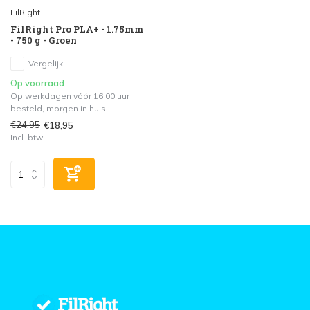
FilRight
FilRight Pro PLA+ - 1.75mm
- 750 g - Groen
Vergelijk
Op voorraad
Op werkdagen vóór 16.00 uur
besteld, morgen in huis!
€24,95
€18,95
Incl. btw