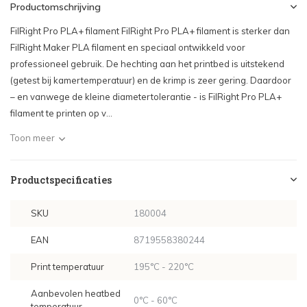
Productomschrijving
FilRight Pro PLA+ filament FilRight Pro PLA+ filament is sterker dan
FilRight Maker PLA filament en speciaal ontwikkeld voor
professioneel gebruik. De hechting aan het printbed is uitstekend
(getest bij kamertemperatuur) en de krimp is zeer gering. Daardoor
– en vanwege de kleine diametertolerantie - is FilRight Pro PLA+
filament te printen op v...
Toon meer
Productspecificaties
SKU
180004
EAN
8719558380244
Print temperatuur
195°C - 220°C
Aanbevolen heatbed
0°C - 60°C
temperatuur