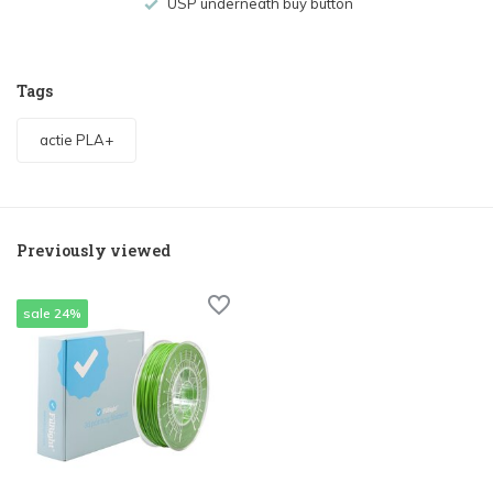
USP underneath buy button
Tags
actie PLA+
Previously viewed
sale 24%