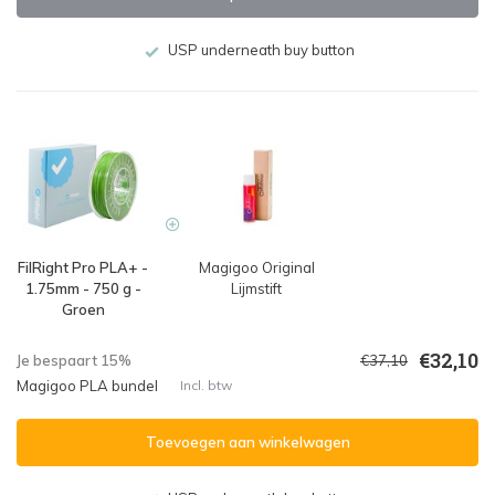
USP underneath buy button
FilRight Pro PLA+ -
Magigoo Original
1.75mm - 750 g -
Lijmstift
Groen
€32,10
Je bespaart 15%
€37,10
Magigoo PLA bundel
Incl. btw
Toevoegen aan winkelwagen