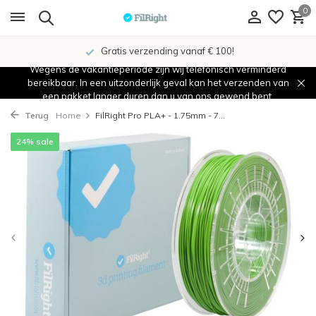
0
Gratis verzending vanaf € 100!
Wegens de vakantieperiode zijn wij telefonisch verminderd
bereikbaar. In een uitzonderlijk geval kan het verzenden van
een pakket langer duren dan u van ons gewend bent.
Terug
Home
FilRight Pro PLA+ - 1.75mm - 7...
24% sale