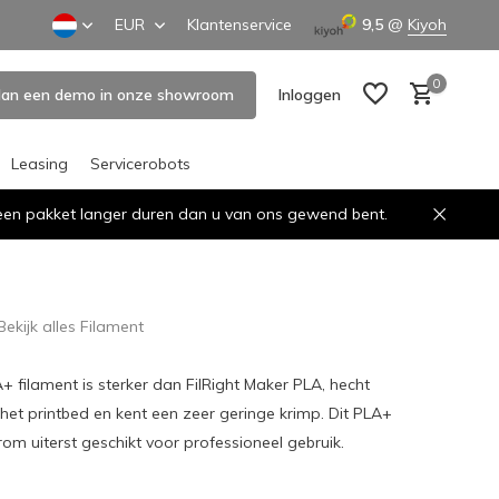
EUR
Klantenservice
9,5
@
Kiyoh
0
lan een demo in onze showroom
Inloggen
Leasing
Servicerobots
n een pakket langer duren dan u van ons gewend bent.
Account aanmaken
Account aanmaken
Bekijk alles Filament
A+ filament is sterker dan FilRight Maker PLA, hecht
het printbed en kent een zeer geringe krimp. Dit PLA+
rom uiterst geschikt voor professioneel gebruik.