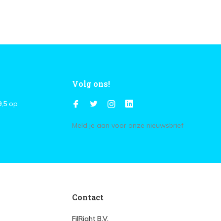
Volg ons!
9,5
op
Meld je aan voor onze nieuwsbrief
Contact
FilRight B.V.