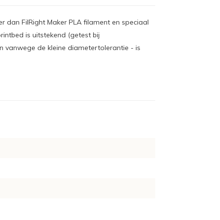
ker dan FilRight Maker PLA filament en speciaal
intbed is uitstekend (getest bij
n vanwege de kleine diametertolerantie - is