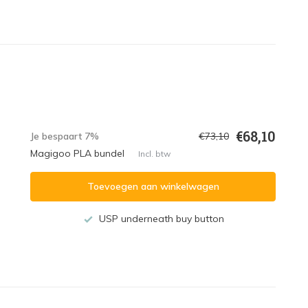
€68,10
Je bespaart 7%
€73,10
Magigoo PLA bundel
Incl. btw
Toevoegen aan winkelwagen
USP underneath buy button