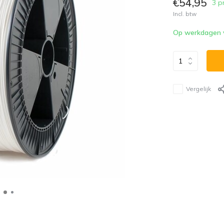
€54,95
3 p
Incl. btw
Op werkdagen vó
Vergelijk