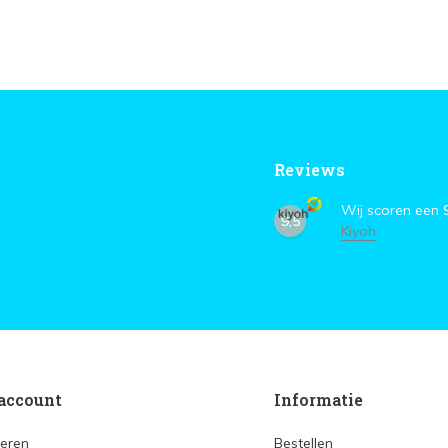
Reviews
Wij scoren een
9,5
Kiyoh
account
Informatie
reren
Bestellen