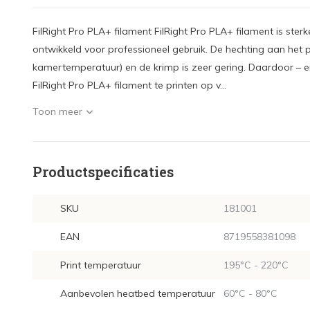
FilRight Pro PLA+ filament FilRight Pro PLA+ filament is ster
ontwikkeld voor professioneel gebruik. De hechting aan het pr
kamertemperatuur) en de krimp is zeer gering. Daardoor – e
FilRight Pro PLA+ filament te printen op v...
Toon meer
Productspecificaties
SKU
181001
EAN
8719558381098
Print temperatuur
195°C - 220°C
Aanbevolen heatbed temperatuur
60°C - 80°C