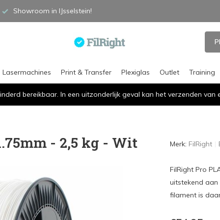
Showroom in IJsselstein!
P
Lasermachines
Print & Transfer
Plexiglas
Outlet
Training
inderd bereikbaar. In een uitzonderlijk geval kan het verzenden va
1.75mm - 2,5 kg - Wit
Merk:
FilRight
FilRight Pro PL
uitstekend aan 
filament is daa