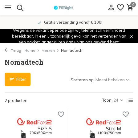
0
Gratis verzending vanaf € 100!
Wegens de vakantieperiode zijn wij telefonisch verminderd
bereikbaar. In een uitzonderlijk geval kan het verzenden van
een pakket langer duren dan u van ons gewend bent.
Terug
Home
Merken
Nomadtech
Nomadtech
Filter
Sorteren op:
Toon:
2 producten