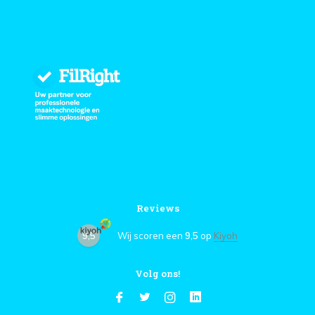
Reviews
9,5
Wij scoren een
9,5
op
Kiyoh
Volg ons!