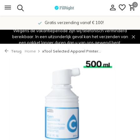
0
Gratis verzending vanaf € 100!
Wegens de vakantieperiode zijn wij telefonisch verminderd
bereikbaar. In een uitzonderlijk geval kan het verzenden van
een pakket langer duren dan u van ons gewend bent.
Terug
Home
xTool Selected Apparel Printer...