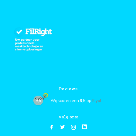
Reviews
9,5
Wij scoren een
9,5
op
Kiyoh
Volg ons!