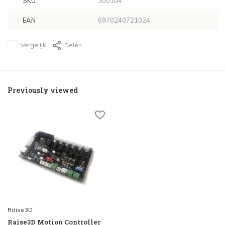
SKU
300104
EAN
6970240721024
Vergelijk
Delen
Previously viewed
Raise3D
Raise3D Motion Controller